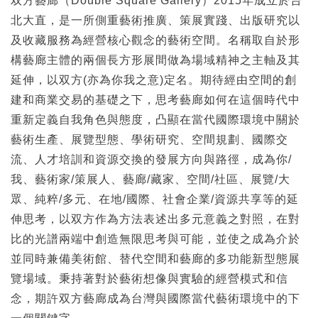
双方藝廊（Double Square Gallery）2015年成立於台
北大直，是一所側重藝術推廣、策展實踐、出版研究以
及收藏服務為經營核心觀念的藝術空間。名稱取自於形
構藝廊主體的兩個長方形展間做為場域精神之主軸及其
延伸，以双方(亦為你我之意)定名。期待經由空間的創
建和商業交易的基礎之下，思考藝廊如何在這個時代中
重新定義自我角色與態度，凸顯在當代國際環境中關於
藝術生產、展覽型態、學術研究、空間規劃、國際交
流、人才培訓和資源交換的發展方向與路徑，成為你/
我、藝術家/策展人、藝廊/藏家、空間/社區、展覽/大
眾、純粹/多元、在地/國際、社會企業/資源共享等的延
伸思考，以双方作為方法表述出多元意義之對照，在對
比的光譜兩端中創造無限思考與可能，並使之成為介於
並同時兼備美術館、替代空間和藝廊的多功能新型態展
覽場域。秉持著對於藝術想像與實驗的經營模式和信
念，期許双方藝廊成為台灣與國際當代藝術環境中的下